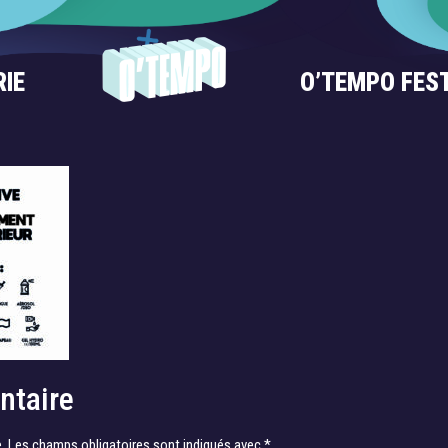
RIE
O’TEMPO FES
ts-01
ntaire
.
Les champs obligatoires sont indiqués avec
*